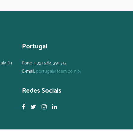
Portugal
ala 01
Fone: +351 964 391 712
E-mail:
portugal@fcem.com.br
Redes Sociais