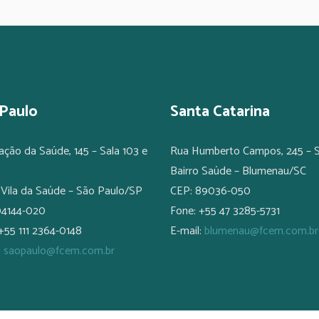
Paulo
Santa Catarina
ação da Saúde, 145 – Sala 103 e
Rua Humberto Campos, 245 – S
Bairro Saúde – Blumenau/SC
 Vila da Saúde – São Paulo/SP
CEP: 89036-050
04144-020
Fone: +55 47 3285-5731
+55 111 2364-0148
E-mail:
blumenau@fcem.com.br
:
saopaulo@fcem.com.br